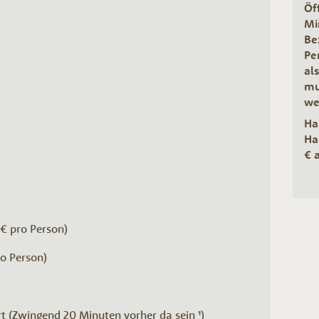
Öf
Mi
Be
Pe
al
mu
we
Ha
Ha
€ 
1€ pro Person)
ro Person)
rt (Zwingend 20 Minuten vorher da sein ¹)