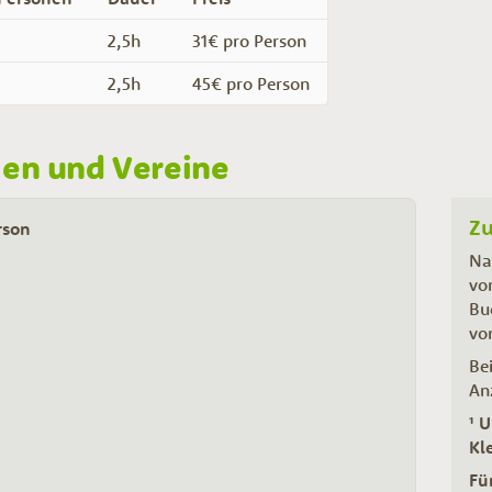
2,5h
31€ pro Person
2,5h
45€ pro Person
en und Vereine
Zu
rson
Na
vo
Bu
vo
Be
An
¹ 
Kl
Fü