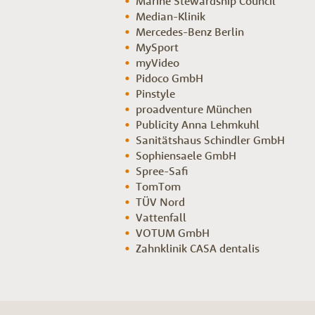
Marine Stewardship Council
Median-Klinik
Mercedes-Benz Berlin
MySport
myVideo
Pidoco GmbH
Pinstyle
proadventure München
Publicity Anna Lehmkuhl
Sanitätshaus Schindler GmbH
Sophiensaele GmbH
Spree-Safi
TomTom
TÜV Nord
Vattenfall
VOTUM GmbH
Zahnklinik CASA dentalis