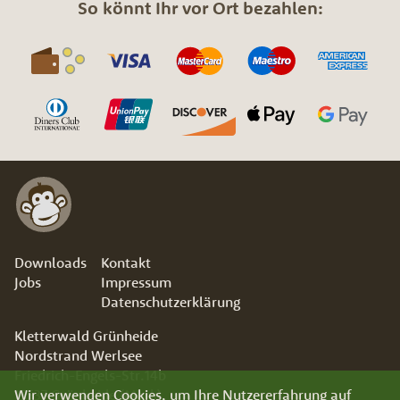
So könnt Ihr vor Ort bezahlen:
Downloads
Kontakt
Jobs
Impressum
Datenschutzerklärung
Kletterwald Grünheide
Nordstrand Werlsee
Friedrich-Engels-Str.14b
15537 Grünheide (Mark)
Wir verwenden Cookies, um Ihre Nutzererfahrung auf