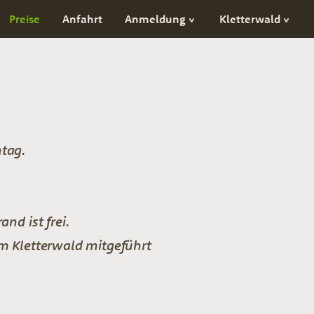
Preise
Anfahrt
Anmeldung
Kletterwald
htag.
.
nd ist frei.
m Kletterwald mitgeführt